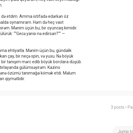
m.
n də etdim. Amma istifadə edərkən öz
 halda oynamıram. Həm də heç vaxt
mirəm. Mənim üçün bu, bir oyuncaq kimidir.
gülürük: ""Gecə yarısı nə edirsən?"" —
amma ehtiyatla. Mənim üçün bu, gündəlik
an çay, bir neçə spin, və yuxu. Nə böyük
, bir tanışım mərc edib böyük borclara düşüb.
xatırlayanda gülümsəyirəm. Kazino
 mənə özümü tanımağa kömək etdi. Məlum
an qiymətlidir.
3 posts • P
Jump t