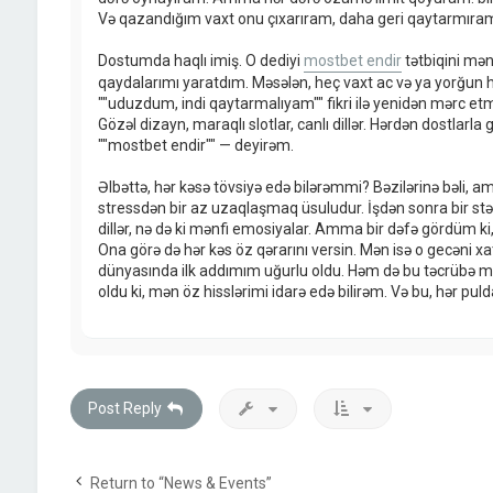
Və qazandığım vaxt onu çıxarıram, daha geri qaytarmıra
Dostumda haqlı imiş. O dediyi
mostbet endir
tətbiqini mə
qaydalarımı yaratdım. Məsələn, heç vaxt ac və ya yorğun
""uduzdum, indi qaytarmalıyam"" fikri ilə yenidən mərc et
Gözəl dizayn, maraqlı slotlar, canlı dillər. Hərdən dostlarla 
""mostbet endir"" — deyirəm.
Əlbəttə, hər kəsə tövsiyə edə bilərəmmi? Bəzilərinə bəli, 
stressdən bir az uzaqlaşmaq üsuludur. İşdən sonra bir stək
dillər, nə də ki mənfi emosiyalar. Amma bir dəfə gördüm ki
Ona görə də hər kəs öz qərarını versin. Mən isə o gecəni 
dünyasında ilk addımım uğurlu oldu. Həm də bu təcrübə
oldu ki, mən öz hisslərimi idarə edə bilirəm. Və bu, hər puld
Post Reply
Return to “News & Events”