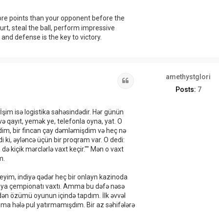
more points than your opponent before the
rt, steal the ball, perform impressive
nd defense is the key to victory.
amethystglori
Quote
Posts:
7
im isə logistika sahəsindədir. Hər günün
ə qayıt, yemək ye, telefonla oyna, yat. O
idim, bir fincan çay dəmləmişdim və heç nə
ki, əyləncə üçün bir proqram var. O dedi:
ə kiçik mərclərlə vaxt keçir."" Mən o vaxt
m.
yim, indiyə qədər heç bir onlayn kazinoda
ünya çempionatı vaxtı. Amma bu dəfə nəsə
 Birdən özümü oyunun içində tapdım. İlk əvvəl
a hələ pul yatırmamışdım. Bir az səhifələrə