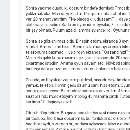
Sonra yadıma düşdü ki, dostum bir dəfə demişdi: ""mostbe
yükləmək olar. Mən də yüklədim. Proqram daha rahat idi. 
var. 20 manat yatırdım. ""Nə olacaq ki, uduzsam"" — dey
slot maşını seçdim. Sadə bir oyun idi: meyvələr, 7-lər, ulduz
bir şey olmadı. Pulum azaldı, amma əyləncəli idi. Oyunun ritmi
Sonra isə gözlənilməz oldu. Bir spin etdim, ekranda 3 eyni 
manat. Amma o an hiss... Bunu nə ilə müqayisə edim bilmi
telefonuma baxmaq — və birdən ekranda ""Qazandınız!"" 
Mənə elə gəldi ki, bu mənim kiçik şəxsi qələbəmdir. 20 ma
çıxartmaq istədim. Amma oyun davam etdi. Növbəti spin
bir neçə dəfə uduzdum, amma ümumi balansım hələ də ar
Əslində, ən böyük qazancım pul deyil, hiss idi. Həyatımda s
yemək, telefon. Həmin gecə özümü canlı hiss etdim. Oyunun
sonra gələn sevinc. Bir müddət sonra qərar verdim: 45 man
saat ərzində mərc etdiyim məbləğ 45 manata çatdı. Tətbiq
kartıma 10 dəqiqəyə gəldi.
Oturub düşündüm. Bu qədər sadə bir hərəkət mənə nə ver
bir təcrübə. İndi başa düşürəm ki, bu, təhlükəli də ola bil
həddi bilsəydi, o zaman bu, sadəcə əyləncədir. Mən o gündə
dəfə oynayıram. Amma hər dəfə özümə limit qoyuram: bild