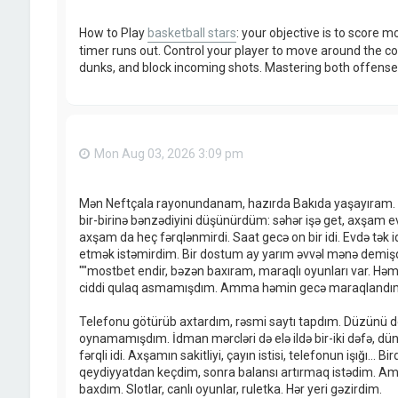
How to Play
basketball stars
: your objective is to score 
timer runs out. Control your player to move around the cou
dunks, and block incoming shots. Mastering both offense a
Mon Aug 03, 2026 3:09 pm
Mən Neftçala rayonundanam, hazırda Bakıda yaşayıram. İş
bir-birinə bənzədiyini düşünürdüm: səhər işə get, axşam ev
axşam da heç fərqlənmirdi. Saat gecə on bir idi. Evdə tək 
etmək istəmirdim. Bir dostum ay yarım əvvəl mənə demişdi 
""mostbet endir, bəzən baxıram, maraqlı oyunları var. Həm d
ciddi qulaq asmamışdım. Amma həmin gecə maraqlandı
Telefonu götürüb axtardım, rəsmi saytı tapdım. Düzünü de
oynamamışdım. İdman mərcləri də elə ildə bir-iki dəfə, d
fərqli idi. Axşamın sakitliyi, çayın istisi, telefonun işığı...
qeydiyyatdan keçdim, sonra balansı artırmaq istədim. Amm
baxdım. Slotlar, canlı oyunlar, ruletka. Hər yeri gəzirdim.