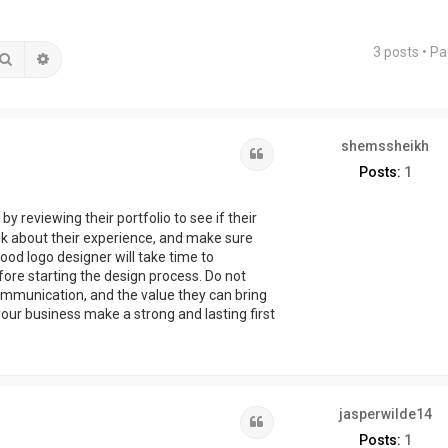
3 posts • P
Search
Advanced search
shemssheikh
Quote
Posts:
1
 by reviewing their portfolio to see if their
sk about their experience, and make sure
od logo designer will take time to
ore starting the design process. Do not
 communication, and the value they can bring
your business make a strong and lasting first
jasperwilde14
Quote
Posts:
1