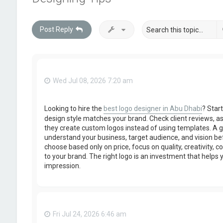
Post Reply
Wed Jul 08, 2026 7:20 am
Looking to hire the
best logo designer in Abu Dhabi
? Start
design style matches your brand. Check client reviews, a
they create custom logos instead of using templates. A go
understand your business, target audience, and vision bef
choose based only on price, focus on quality, creativity,
to your brand. The right logo is an investment that helps 
impression.
Fri Jul 24, 2026 6:46 am