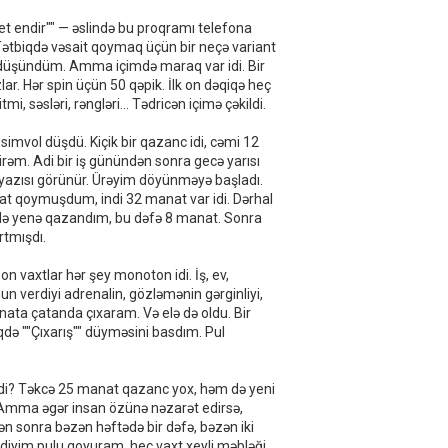
t endir"" — əslində bu proqramı telefona
Tətbiqdə vəsait qoymaq üçün bir neçə variant
ə düşündüm. Amma içimdə maraq var idi. Bir
lar. Hər spin üçün 50 qəpik. İlk on dəqiqə heç
, səsləri, rəngləri... Tədricən içimə çəkildi.
simvol düşdü. Kiçik bir qazanc idi, cəmi 12
rəm. Adi bir iş günündən sonra gecə yarısı
yazısı görünür. Ürəyim döyünməyə başladı.
nat qoymuşdum, indi 32 manat var idi. Dərhal
də yenə qazandım, bu dəfə 8 manat. Sonra
tmışdı.
on vaxtlar hər şey monoton idi. İş, ev,
 verdiyi adrenalin, gözləmənin gərginliyi,
ata çatanda çıxaram. Və elə də oldu. Bir
də ""Çıxarış"" düyməsini basdım. Pul
di? Təkcə 25 manat qazanc yox, həm də yeni
ər. Amma əgər insan özünə nəzarət edirsə,
n sonra bəzən həftədə bir dəfə, bəzən iki
iyim pulu qoyuram, heç vaxt xeyli məbləği.