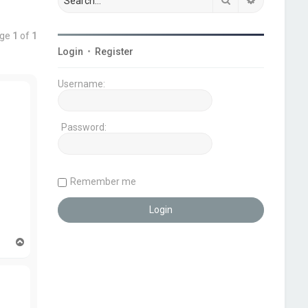
age
1
of
1
Login
•
Register
Username:
Password:
Remember me
T
o
p