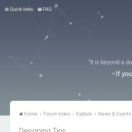
Quick links
FAQ
“It is beyond a 
If yo
Home
Forum index
Explore
News & Events
Designing Tips