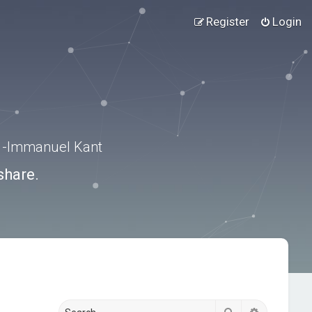
Register
Login
.” -Immanuel Kant
share.
Search
Advanced s