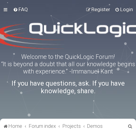
FAQ
Register
Login
Welcome to the QuickLogic Forum!
“It is beyond a doubt that all our knowledge begins
with experience.” -Immanuel Kant
If you have questions, ask. If you have
knowledge, share.
S
Home
Forum index
Projects
Demos
e