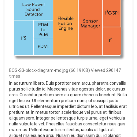
EOS-S3-block-diagram-md.jpg (66.19 KiB) Viewed 290147
times
In ac rutrum libero. Duis porttitor sem arcu, pharetra convallis
purus sollicitudin id. Maecenas vitae egestas dolor, ac cursus
eros. Curabitur pretium sem eu quam rhoncus tincidunt. Nulla
eget leo ex. Ut elementum pretium nunc, ut suscipit justo
ultricies ut. Pellentesque imperdiet dictum leo, at facilisis erat
pretium at. In metus tortor, scelerisque vel purus et, finibus
aliquam sem. Integer pellentesque turpis urna, eget vehicula
nulla vulputate vel. Phasellus faucibus consectetur risus quis
maximus. Pellentesque lorem lectus, iaculis ut ligula at,
aliquet malesuada arcu. Nullam eu dignissim dui, id blandit