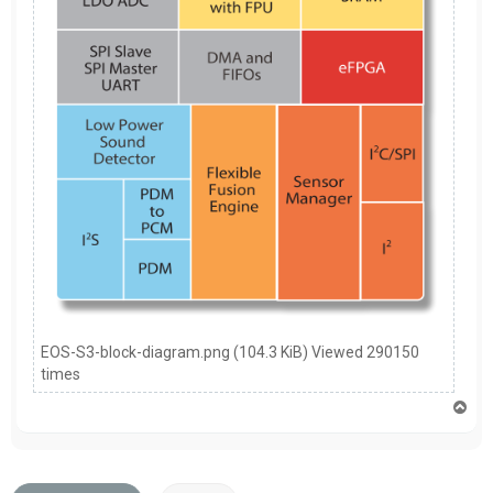
EOS-S3-block-diagram.png (104.3 KiB) Viewed 290150
times
T
o
p