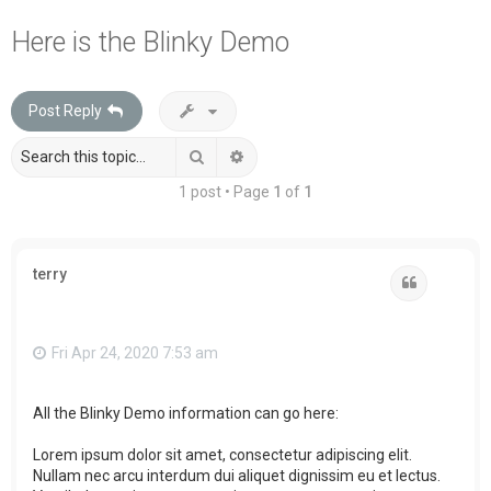
a
Here is the Blinky Demo
r
c
Post Reply
h
Search
Advanced search
1 post • Page
1
of
1
terry
Quote
Fri Apr 24, 2020 7:53 am
All the Blinky Demo information can go here:
Lorem ipsum dolor sit amet, consectetur adipiscing elit.
Nullam nec arcu interdum dui aliquet dignissim eu et lectus.