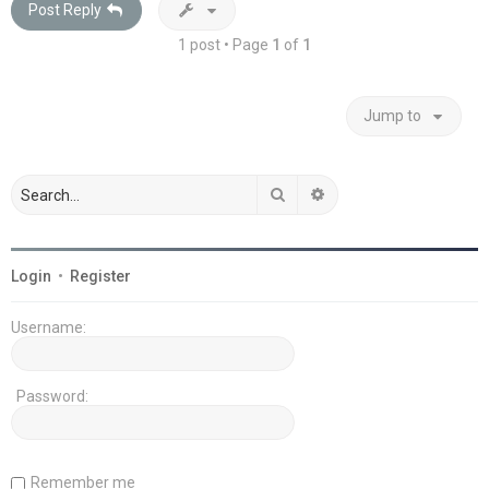
Post Reply
1 post • Page
1
of
1
Jump to
Search
Advanced search
Login
•
Register
Username:
Password:
Remember me