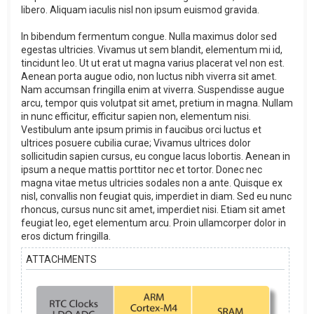
libero. Aliquam iaculis nisl non ipsum euismod gravida.
In bibendum fermentum congue. Nulla maximus dolor sed
egestas ultricies. Vivamus ut sem blandit, elementum mi id,
tincidunt leo. Ut ut erat ut magna varius placerat vel non est.
Aenean porta augue odio, non luctus nibh viverra sit amet.
Nam accumsan fringilla enim at viverra. Suspendisse augue
arcu, tempor quis volutpat sit amet, pretium in magna. Nullam
in nunc efficitur, efficitur sapien non, elementum nisi.
Vestibulum ante ipsum primis in faucibus orci luctus et
ultrices posuere cubilia curae; Vivamus ultrices dolor
sollicitudin sapien cursus, eu congue lacus lobortis. Aenean in
ipsum a neque mattis porttitor nec et tortor. Donec nec
magna vitae metus ultricies sodales non a ante. Quisque ex
nisl, convallis non feugiat quis, imperdiet in diam. Sed eu nunc
rhoncus, cursus nunc sit amet, imperdiet nisi. Etiam sit amet
feugiat leo, eget elementum arcu. Proin ullamcorper dolor in
eros dictum fringilla.
ATTACHMENTS