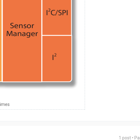
times
1 post • P