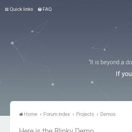
Quick links
FAQ
“It is beyond a 
If yo
Home
Forum index
Projects
Demos
Here is the Blinky Demo