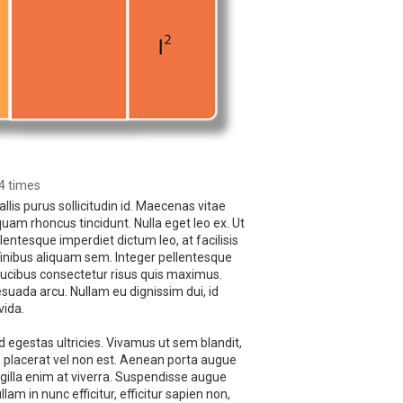
4 times
llis purus sollicitudin id. Maecenas vitae
uam rhoncus tincidunt. Nulla eget leo ex. Ut
lentesque imperdiet dictum leo, at facilisis
, finibus aliquam sem. Integer pellentesque
faucibus consectetur risus quis maximus.
lesuada arcu. Nullam eu dignissim dui, id
vida.
egestas ultricies. Vivamus ut sem blandit,
s placerat vel non est. Aenean porta augue
gilla enim at viverra. Suspendisse augue
am in nunc efficitur, efficitur sapien non,