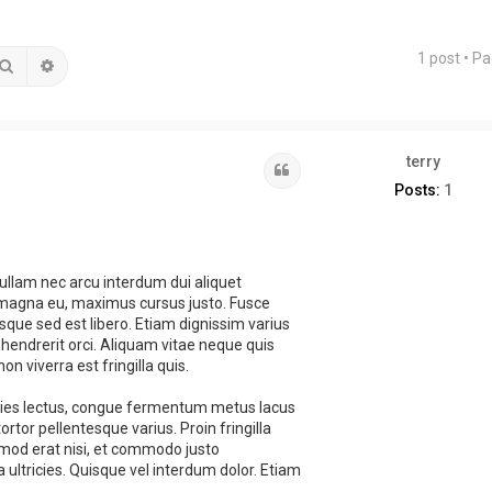
1 post • P
Search
Advanced search
terry
Quote
Posts:
1
Nullam nec arcu interdum dui aliquet
t magna eu, maximus cursus justo. Fusce
esque sed est libero. Etiam dignissim varius
endrerit orci. Aliquam vitae neque quis
 viverra est fringilla quis.
ricies lectus, congue fermentum metus lacus
rtor pellentesque varius. Proin fringilla
ismod erat nisi, et commodo justo
 ultricies. Quisque vel interdum dolor. Etiam