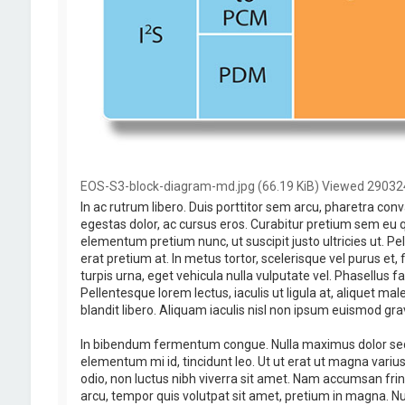
EOS-S3-block-diagram-md.jpg (66.19 KiB) Viewed 29032
In ac rutrum libero. Duis porttitor sem arcu, pharetra conva
egestas dolor, ac cursus eros. Curabitur pretium sem eu q
elementum pretium nunc, ut suscipit justo ultricies ut. Pel
erat pretium at. In metus tortor, scelerisque vel purus et
turpis urna, eget vehicula nulla vulputate vel. Phasellus 
Pellentesque lorem lectus, iaculis ut ligula at, aliquet ma
blandit libero. Aliquam iaculis nisl non ipsum euismod gra
In bibendum fermentum congue. Nulla maximus dolor sed 
elementum mi id, tincidunt leo. Ut ut erat ut magna variu
odio, non luctus nibh viverra sit amet. Nam accumsan frin
arcu, tempor quis volutpat sit amet, pretium in magna. Null