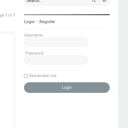
Search
Advanced s
age
1
of
1
Login
•
Register
Username:
Password:
Remember me