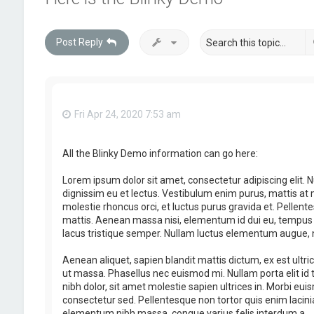
Post Reply
Fri Apr 24, 2020 7:53 am
All the Blinky Demo information can go here:
Lorem ipsum dolor sit amet, consectetur adipiscing elit. 
dignissim eu et lectus. Vestibulum enim purus, mattis a
molestie rhoncus orci, et luctus purus gravida et. Pellent
mattis. Aenean massa nisi, elementum id dui eu, tempus h
lacus tristique semper. Nullam luctus elementum augue, non
Aenean aliquet, sapien blandit mattis dictum, ex est ult
ut massa. Phasellus nec euismod mi. Nullam porta elit id to
nibh dolor, sit amet molestie sapien ultrices in. Morbi eu
consectetur sed. Pellentesque non tortor quis enim lacinia
elementum nibh massa, congue varius felis interdum a.