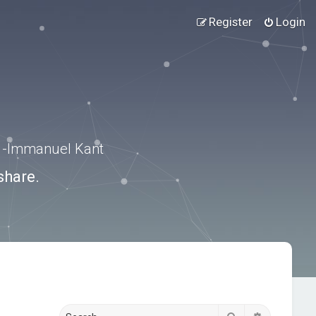
Register
Login
.” -Immanuel Kant
share.